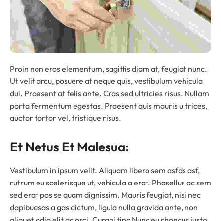
Proin non eros elementum, sagittis diam at, feugiat nunc.
Ut velit arcu, posuere at neque quis, vestibulum vehicula
dui. Praesent at felis ante. Cras sed ultricies risus. Nullam
porta fermentum egestas. Praesent quis mauris ultrices,
auctor tortor vel, tristique risus.
Et Netus Et Malesua:
Vestibulum in ipsum velit. Aliquam libero sem asfds asf,
rutrum eu scelerisque ut, vehicula a erat. Phasellus ac sem
sed erat pos se quam dignissim. Mauris feugiat, nisi nec
dapibuasas a gas dictum, ligula nulla gravida ante, non
aliquet odio elit ac orci. Curabi tinc Nunc eu rhoncus justo,