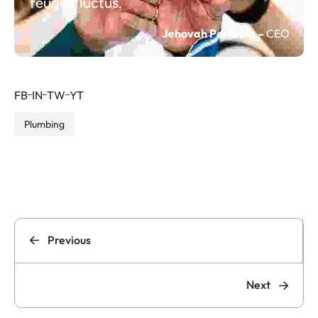
feugiat luctus.
Jehovah Perfecto –
CEO
FB
IN
TW
YT
Plumbing
Previous
Next