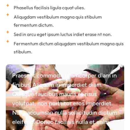
Phasellus facilisis ligula cquat ulies.
Aliqugdam vestibulum magna quis stibulum
fermentum dictum.
Sed in arcu eget ipsum luctus irdiet erase nt non.
Fermentum dictum aliqugdam vestibulum magna quis
stibulum.
Praesent commodo ullamcorper diam in
finibus. Aliquam in imperdiet diam.
Quisque faucibus mauris et risus
volutpat, non porttitor eros imperdiet.
Nulla accumsan nulla sollicitudin dictum
eleifend. Donec facilisis nulla et enim