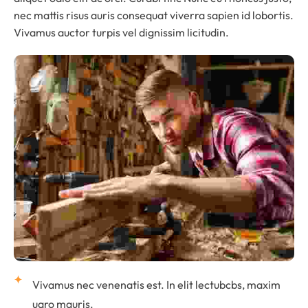
nec mattis risus auris consequat viverra sapien id lobortis.
Vivamus auctor turpis vel dignissim licitudin.
Vivamus nec venenatis est. In elit lectubcbs, maxim
uaro mauris.